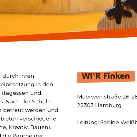
WI°R Finken
r durch ihren
pelbesetzung in den
ittagessen und
Meerweinstraße 26-2
s. Nach der Schule
22303 Hamburg
n betreut werden und
en bieten verschiedene
Leitung: Sabine Weiß
 Kreativ, Bauen).
d die Räume der