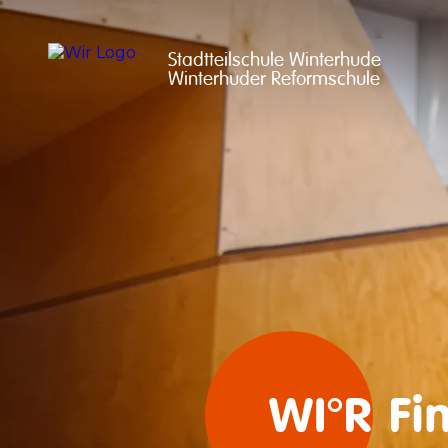
Stadtteilschule Winterhude

Winterhuder Reformschule
WI°R Fi