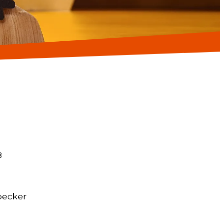
8
becker