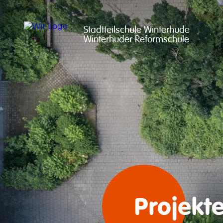
Stadtteilschule Winterhude

Winterhuder Reformschule
Projekt