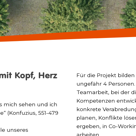
 mit Kopf, Herz
Für die Projekt bilde
ungefähr 4 Personen. 
Teamarbeit, bei der d
Kompetenzen entwickel
ss mich sehen und ich
konkrete Verabredung
e“ (Konfuzius, 551-479
planen, Konflikte löse
ergeben, in Co-Work
ule unseres
arbeiten.