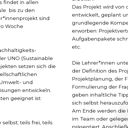
findet in allen
Das Projekt wird von 
ule bis zu den
entwickelt, geplant 
er*innenprojekt sind
grundlegende Kompe
pro Woche
erworben: Projektvert
Aufgabenpakete schn
etc.
chhaltigkeits-
der UNO (Sustainable
Die Lehrer*innen unte
jekten setzen sich die
der Definition des Pro
ellschaftlichen
Projektplanung, der 
, Umwelt- und
Formulierung der Frag
ösungen entwickeln.
geben inhaltliche Tip
ten geeignet ist:
sich selbst herauszuf
Am Ende werden die P
im Team oder gelegen
lbst; teils frei, teils
präsentiert. Anschlie