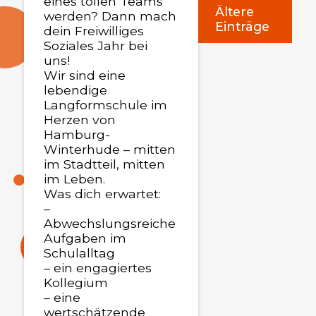
eines tollen Teams
Ältere
werden? Dann mach
Einträge
Abschlussfeiern 2026
dein Freiwilliges
Soziales Jahr bei
02.06.2026
uns!
Wir sind eine
Weiterlesen
lebendige
Langformschule im
Herzen von
Hamburg-
Hilfsaktion "Von Mensch zu Mensch"
Winterhude – mitten
im Stadtteil, mitten
06.05.2026
im Leben.
Was dich erwartet:
Weiterlesen
–
Abwechslungsreiche
Aufgaben im
Schulalltag
– ein engagiertes
Kollegium
– eine
wertschätzende