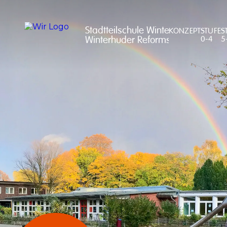
Stadtteilschule Winterhude

KONZEPT
STUFE
S
Winterhuder Reformschule
0-4
5