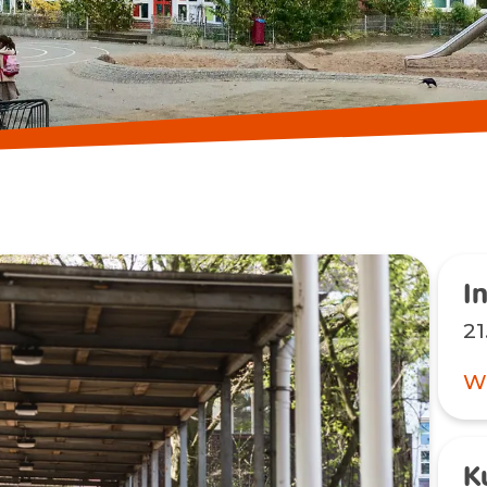
21
We
K