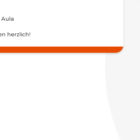
A
| Aula
02
n herzlich!
We
06
We