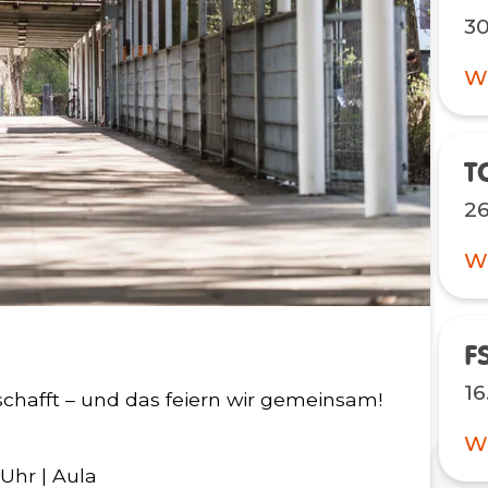
30
We
T
26
We
16
chafft – und das feiern wir gemeinsam!
We
 Uhr | Aula