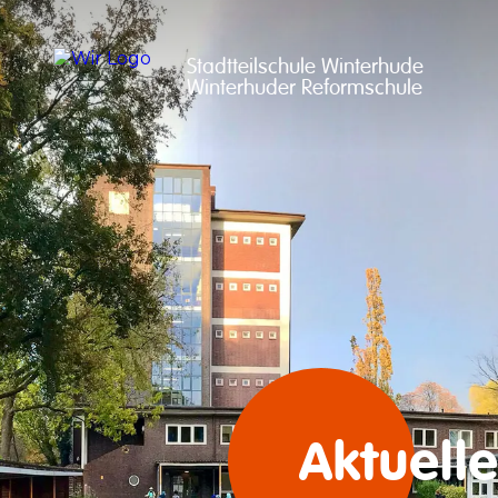
Stadtteilschule Winterhude

Winterhuder Reformschule
Aktuelle