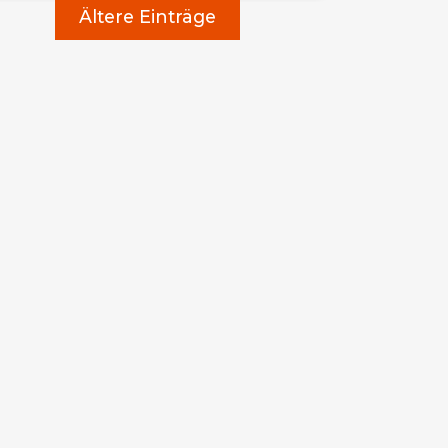
Ältere Einträge
bschlussfeiern 2026
.06.2026
iterlesen
Hilfsaktion "Von Mensch zu Mensch"
.05.2026
iterlesen